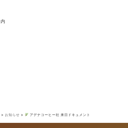
案内
e
>
お知らせ
>
アデナコーヒー社 来日ドキュメント