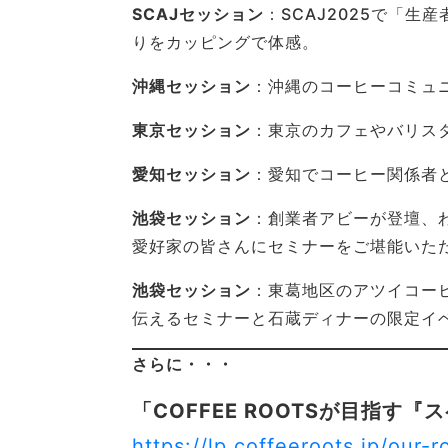
SCAJセッション
：SCAJ2025で「
りをカッピングで体感。
沖縄セッション
：沖縄のコーヒーコミュ
東京セッション
：東京のカフェやバリス
愛知セッション
：愛知でコーヒー関係者
池袋セッション
：創業者アビーが登壇、
愛好家の皆さんにセミナーをご堪能いた
池袋セッション
：東葛地区のアツイコー
伝えるセミナーと石蔵ディナーの限定イ
さらに・・・
「COFFEE ROOTSが目指
https://lp.coffeeroots.jp/our-r